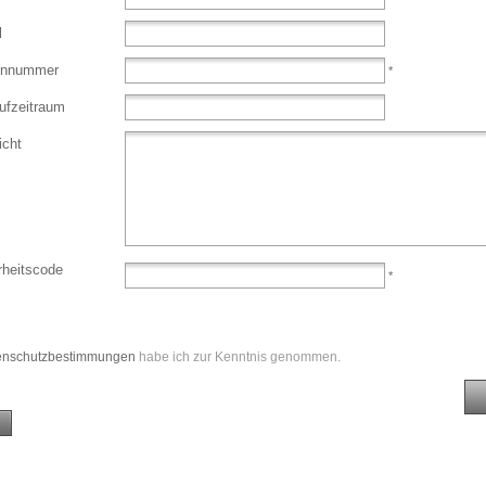
l
onnummer
*
ufzeitraum
icht
rheitscode
*
enschutzbestimmungen
habe ich zur Kenntnis genommen.